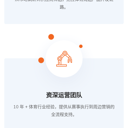
路。
资深运营团队
10 年 + 体育行业经验，提供从赛事执行到周边营销的
全流程支持。