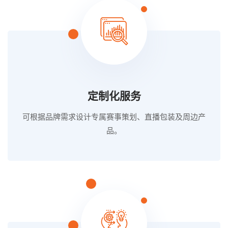
定制化服务
可根据品牌需求设计专属赛事策划、直播包装及周边产
品。