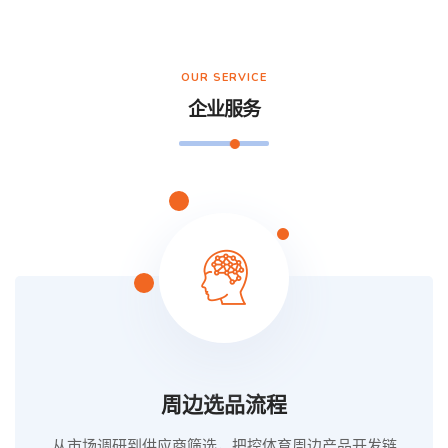
OUR SERVICE
企业服务
周边选品流程
从市场调研到供应商筛选，把控体育周边产品开发链