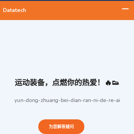
运动装备，点燃你的热爱！🔥👟
yun-dong-zhuang-bei-dian-ran-ni-de-re-ai
为您解答疑问