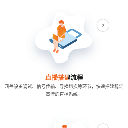
2
直播搭建流程
涵盖设备调试、信号传输、导播切换等环节，快速搭建稳定
高清的直播系统。