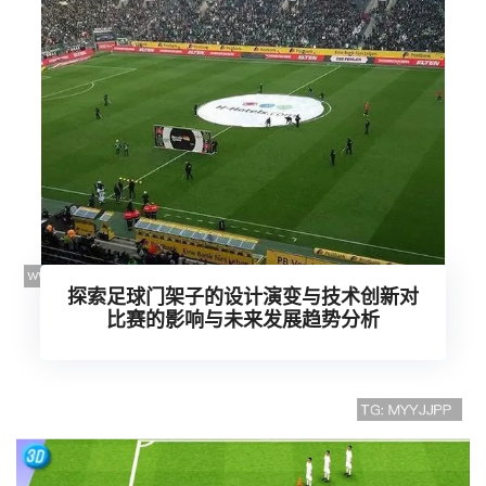
探索足球门架子的设计演变与技术创新对
比赛的影响与未来发展趋势分析