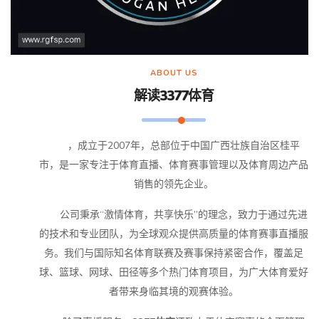
ABOUT US
解读
3377体育
，成立于2007年，总部位于中国广西壮族自治区桂平
市，是一家专注于体育直播、体育赛事管理以及体育周边产品
销售的领先企业。
公司秉承“激情体育，共享快乐”的理念，致力于通过先进
的技术和专业团队，为全球观众提供高质量的体育赛事直播服
务。我们与国际知名体育联赛及赛事保持紧密合作，覆盖足
球、篮球、网球、田径等多个热门体育项目，为广大体育爱好
者带来身临其境的观赛体验。